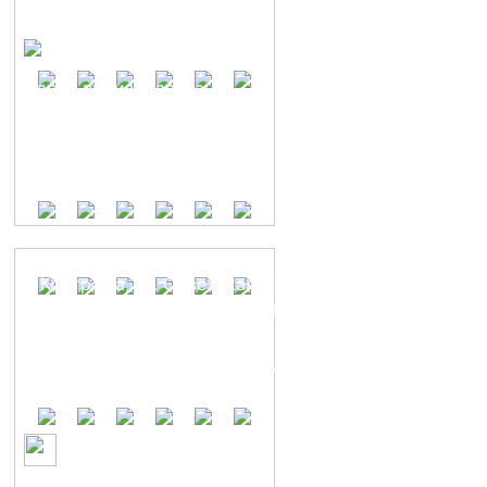
Адрес производства:
г. Кострома, ул Островского 55
+7 (4942) 300-003
Отдел продаж:
г. Кострома, ул. Советская, 42а
+7 (4942) 543-333, +7 930 383-07-56
Режим работы: Пн-Пт с 9.00 до 18.00,
Сб с 9.00 до 15.00, Вс - выходной
Группа в ВКонтакте